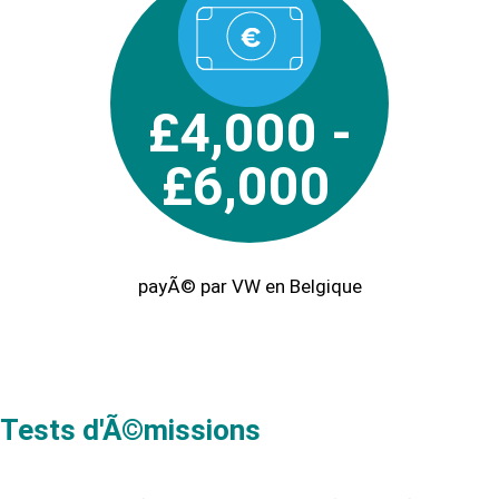
£4,000 -
£6,000
payÃ© par VW en Belgique
Tests d'Ã©missions