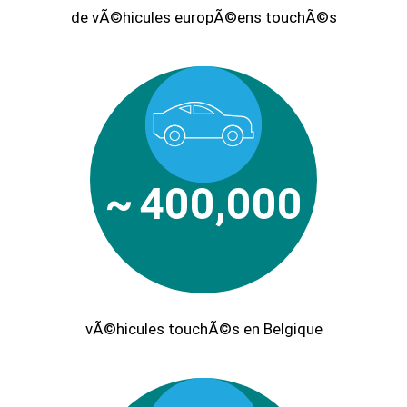
de vÃ©hicules europÃ©ens touchÃ©s
~
400,000
vÃ©hicules touchÃ©s en Belgique