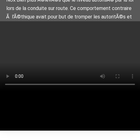
lors de la conduite sur route. Ce comportement contraire
Ã l'Ã©thique avait pour but de tromper les autoritÃ©s et
de prÃ©senter les voitures comme plus propres et plus
efficaces qu'elles ne lâ€™Ã©taient en rÃ©alitÃ©.
L'AutoritÃ© de protection des consommateurs et du
marchÃ© aux Pays-Bas a Ã©tabli dans ses dÃ©cisions du
28 novembre 2017 et du 4 dÃ©cembre 2018 que cette
manipulation Ã©tait intentionnelle et systÃ©mique, et
que Volkswagen AG s'Ã©tait livrÃ©e Ã des pratiques
commerciales dÃ©loyales. Alors que dans d'autres
continents, Volkswagen est parvenue Ã des rÃ¨glements
considÃ©rables, en Europe et en particulier en Belgique,
Volkswagen a passÃ© la question sous silence.