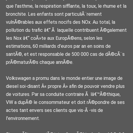
que l'asthme, la respiration sifflante, la toux, le rhume et la
bronchite. Les enfants sont particuliÃ¨rement
vulnÃ©rables aux effets nocifs des NOx. Au total, la
pollution du trafic â€“ Ã laquelle contribuent Ã©galement
les Nox â€“ coÃ»te aux EuropÃ©ens, selon les
estimations, 60 milliards d'euros par an en soins de
santÃ©, et est responsable de 500 000 cas de dÃ©cÃ¨s
prÃ©maturÃ©s chaque annÃ©e.
Volkswagen a promu dans le monde entier une image de
diesel soi-disant Â« propre Â» afin de pouvoir vendre plus
de voitures. Par sa conduite contraire Ã lâ€™Ã©thique,
VW a dupÃ© le consommateur et doit rÃ©pondre de ses
actes tant envers ses clients que vis-Ã -vis de
l'environnement.