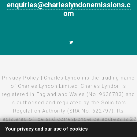
enquiries@charleslyndonemissions.c
om
Privacy Policy
| Charles Lyndon is the trading name
of Charles Lyndon Limited. Charles Lyndon is
registered in England and Wales (No. 9636783) and
is authorised and regulated by the Solicitors
Regulation Authority (SRA No. 622797). Its
registered office and correspondence address is 22
Eastcheap, London, EC3M 1EU
Your privacy and our use of cookies
Copyright
·
Disclaimer
·
Privacy Policy
· Created and