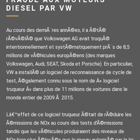
DIESEL PAR VW
Au cours des derniÃ¨res annÃ©es, il a Ã©tÃ©
rÃ©vÃ©lÃ© que Volkswagen AG avait truquÃ©
intentionnellement et systÃ©matiquement prÃ¨s de 8,5
millions de vÃ©hicules europÃ©ens (des marques
Volkswagen, Audi, SEAT, Skoda et Porsche). En particulier,
VW a installÃ© un logiciel de reconnaissance de cycle de
test, Ã©galement connu sous le nom de Â« logiciel
truqueur Â» dans plus de 11 millions de voitures dans le
monde entier de 2009 Ã 2015.
Lâ€™effet de ce logiciel truqueur Ã©tait de rÃ©duire les
Ã©missions de NOx au cours des tests d'Ã©missions
tandis que les vÃ©hicules produiraient des niveaux de
NOx bien plus Ã©levÃ©s que le niveau autorisÃ© par la loi