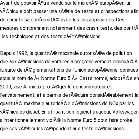
Avant de pouvoir Ãªtre vendu sur le marchÃ© europÃ©en, un
vÃ©hicule doit passer une sÃ©rie de tests et d'inspections afin
de garantir sa conformitÃ© avec les lois applicables. Ces
mesures comprennent notamment des crash-tests, des contrÃ
´les techniques et des tests dâ€™Ã©missions.
Depuis 1992, la quantitÃ© maximale autorisÃ©e de pollution
due aux Ã©missions de voitures a progressivement diminuÃ© Ã
la suite de rÃ©glementations de l'Union europÃ©enne, connues
sous le nom de Â« Norme Euro 5 Â». Cette norme, adoptÃ©e en
2009, vise Ã mieux protÃ©ger le consommateur et
l'environnement, et a permis de rÃ©duire considÃ©rablement la
quantitÃ© maximale autorisÃ©e d'Ã©missions de NOx par les
vÃ©hicules diesel. En utilisant son logiciel truqueur, Volkswagen
a intentionnellement violÃ© la Norme Euro 5 pour faire croire
que ses vÃ©hicules rÃ©pondent aux tests d'Ã©missions.