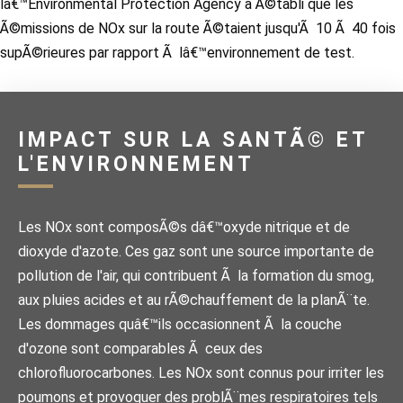
lâ€™Environmental Protection Agency a Ã©tabli que les
Ã©missions de NOx sur la route Ã©taient jusqu'Ã 10 Ã 40 fois
supÃ©rieures par rapport Ã lâ€™environnement de test.
IMPACT SUR LA SANTÃ© ET
L'ENVIRONNEMENT
Les NOx sont composÃ©s dâ€™oxyde nitrique et de
dioxyde d'azote. Ces gaz sont une source importante de
pollution de l'air, qui contribuent Ã la formation du smog,
aux pluies acides et au rÃ©chauffement de la planÃ¨te.
Les dommages quâ€™ils occasionnent Ã la couche
d'ozone sont comparables Ã ceux des
chlorofluorocarbones. Les NOx sont connus pour irriter les
poumons et provoquer des problÃ¨mes respiratoires tels