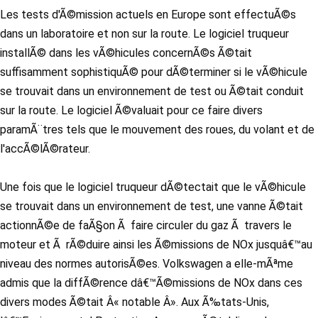
Les tests d'Ã©mission actuels en Europe sont effectuÃ©s
dans un laboratoire et non sur la route. Le logiciel truqueur
installÃ© dans les vÃ©hicules concernÃ©s Ã©tait
suffisamment sophistiquÃ© pour dÃ©terminer si le vÃ©hicule
se trouvait dans un environnement de test ou Ã©tait conduit
sur la route. Le logiciel Ã©valuait pour ce faire divers
paramÃ¨tres tels que le mouvement des roues, du volant et de
l'accÃ©lÃ©rateur.
Une fois que le logiciel truqueur dÃ©tectait que le vÃ©hicule
se trouvait dans un environnement de test, une vanne Ã©tait
actionnÃ©e de faÃ§on Ã faire circuler du gaz Ã travers le
moteur et Ã rÃ©duire ainsi les Ã©missions de NOx jusquâ€™au
niveau des normes autorisÃ©es. Volkswagen a elle-mÃªme
admis que la diffÃ©rence dâ€™Ã©missions de NOx dans ces
divers modes Ã©tait Â« notable Â». Aux Ã‰tats-Unis,